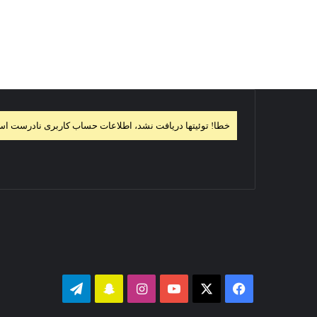
خطا! توئیتها دریافت نشد، اطلاعات حساب کاربری نادرست ا
فیس
X
یوتیوب
اینستاگرام
‫اسنپ
تلگرام
بوک
چت