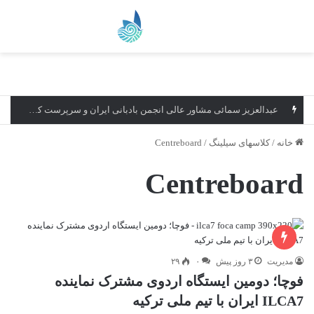
منو
عبدالعزیز سمائی مشاور عالی انجمن بادبانی ایران و سرپرست کمیته بادبانی منطقه آزاد قشم شد
خانه
/
کلاسهای سیلینگ
/
Centreboard
Centreboard
مدیریت
۳ روز پیش
۰
۲۹
فوچا؛ دومین ایستگاه اردوی مشترک نماینده
ILCA7 ایران با تیم ملی ترکیه