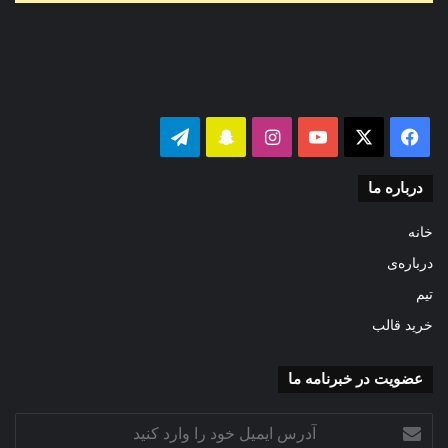
فیس
X
یوتیوب
اینستاگرام
‫اسنپ
تلگرام
بوک
چت
درباره ما
خانه
درباره‌ی
تیم
خرید قالب
عضویت در خبرنامه ما
آدرس
ایمیل