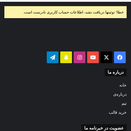
خطا! توئیتها دریافت نشد، اطلاعات حساب کاربری نادرست است.
فیس
X
یوتیوب
اینستاگرام
‫اسنپ
تلگرام
بوک
چت
درباره ما
خانه
درباره‌ی
تیم
خرید قالب
عضویت در خبرنامه ما