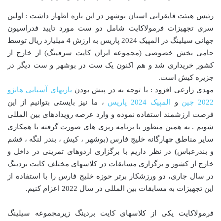
رئیس هیئت قایقرانی استان بوشهر در این باره اظهار داشت : اولین
سری تجهیزات فرمولاکایت شامل دو ست مورد تایید فدراسیون
جهانی سیلینگ در المپیک 2024 پاریس به ارزش 4 میلیارد ریال توسط
حامی بخش خصوصی (مجموعه ایران کایت سرفینگ) از خارج از
کشور خریداری شد و هم اکنون یک ست در بوشهر و ست دیگر در
جزیره کیش است.
مهدی زارعی افزود : با توجه به در پیش بودن
بازیهای آسیایی هانژو
2022 چین
و
المپیک 2024 پاریس
، ما نیز بایستی بتوانیم از این
فرصت ارزشمند استفاده نموده و وارد عرصه رویدادهای بین المللی
شویم . به همین منظور با برنامه ریزی های صورت گرفته با همکاری
سایر مناطق چهارگانه خلیج فارس (بوشهر ، کیش ، بندر لنگه ، قشم
و بندرعباس) در نظر داریم با برگزاری اردوهای تمرینی در داخل و
خارج از کشور و برگزاری مسابقات در کلاسهای مختلف کایت بردینگ
در سال جاری، دو ورزشکار برتر حوزه خلیج فارس را با استفاده از
این تجهیزات به مسابقات بین المللی در سال 2022 اعزام کنیم.
فرمولاکایت یکی از کلاسهای کایت بردینگ زیرمجموعه سیلینگ