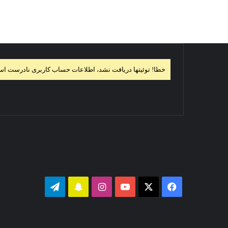
خطا! توئیتها دریافت نشد، اطلاعات حساب کاربری نادرست ا
فیس
X
یوتیوب
اینستاگرام
‫اسنپ
تلگرام
بوک
چت