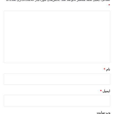
*
د
ی
د
گ
ا
ه
*
نام
*
ایمیل
*
وب‌ سایت